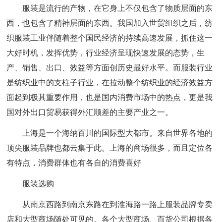
服装是流行的产物，在它身上不仅包含了物质层面的东
西，也包含了精神层面的东西。我国加入世贸组织之后，纺
织服装工业伴随着整个国民经济的持续高速发展，抓住这一
大好时机，发挥优势，行业经济呈现快速发展的态势，生
产、销售、出口、效益等方面创历史最好水平。而服装行业
是纺织业中的支柱子行业，在拉动整个纺织业的经济效益方
面起到极其重要作用，也是国内消费市场中的热点，更是我
国对外出口贸易获得外汇顺差的主要产业之一。
上海是一个海纳百川的国际型大都市。来自世界各地的
顶尖服装品牌也都云集于此。上海的商场很多，而且定位各
有特点，消费群体也有各自的消费喜好
服装选购
从南京西路到南京东路在到淮海路一路上服装品牌专卖
店和大型商场随处可见的。各个大型商场、百货公司根据各