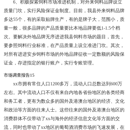
6、积极探索饲料市场准进机制，对外来饲料品牌设立
质量门坎，实行风险保证金制度。目前，我县外来饲料品牌
多达55个，有的采取贴牌生产，有的是牌子大，范围小，质
量一般，很多品牌的产品质量要比本地品牌要低1-1.5个档
次。要解决外地品牌无序进进我县饲料市场的题目，首先，
要参照饲料行业标准，在产品质量上设立准进门坎。其次，
对所有进进安乡饲料市场的外地品牌征收一定数额的风险保
证金，存进指定的银行账户，实行专账管理。
市场调查报告15
xx市拥有常住人口1200多万，流动人口总数达到600万
左右。其中流动人口不仅有来自内地各省份地区的各类经商
和务工者，更有为数众多的国外及港澳台地区的经济、文化
和政治等方面的往来人士。这些往来的国外及港澳台地区的
消费群体不仅带动了xx与海外的经济信息文化等方面的交
流，同时也带动了xx地区的葡萄酒消费市场的飞速发展，在