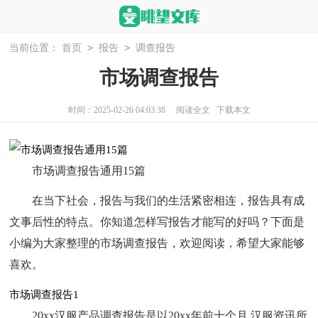
>
>
当前位置：
首页
报告
调查报告
市场调查报告
时间：2025-02-26 04:03:38
阅读全文
下载本文
市场调查报告通用15篇
在当下社会，报告与我们的生活紧密相连，报告具有成
文事后性的特点。你知道怎样写报告才能写的好吗？下面是
小编为大家整理的市场调查报告，欢迎阅读，希望大家能够
喜欢。
市场调查报告1
20xx汉服产品调查报告是以20xx年前十个月,汉服资讯所