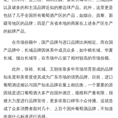
以及诸多的和主流品牌近似的擦边球产品。此外，这里更是
包括了几乎全国所有葡萄酒产区的产品，如烟台、昌黎、新
疆等地区的品牌；四是广东省本地的商家在上述各产区生产
的贴牌产品。
在市场份额中，国产品牌与进口品牌比例相近。而在国
产品牌中，长城品牌因体系中成员众多，如中粮长城、华夏
长城、烟台长城等，在市场中占据了相对较高的市场份额。
此外，张裕、长城、王朝依靠多年市场培育形成的品牌
知名度和美誉度使其成为广东市场的强势品牌。目前，进口
葡萄酒还难以与国产知名品牌在量上相抗衡，一个重要的原
因就是进口葡萄酒大多产自国外酒庄，规模和产量有限，很
难大力度进行品牌宣传，更多依靠口碑等小众传播。这就造
成了众多消费者面对几十、上百个国外葡萄酒品牌，不知道
依据什么标准进行选择。