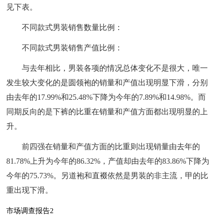
见下表。
不同款式男装销售数量比例：
不同款式男装销售产值比例：
与去年相比，男装各项的情况总体变化不是很大，唯一
发生较大变化的是圆领袍的销量和产值出现明显下滑，分别
由去年的17.99%和25.48%下降为今年的7.89%和14.98%。而
同期反向的是下裤的比重在销量和产值方面都出现明显的上
升。
前四强在销量和产值方面的比重则出现销量由去年的
81.78%上升为今年的86.32%，产值却由去年的83.86%下降为
今年的75.73%。另道袍和直裰依然是男装的非主流，甲的比
重出现下滑。
市场调查报告2