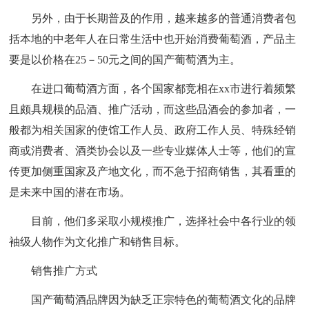
另外，由于长期普及的作用，越来越多的普通消费者包
括本地的中老年人在日常生活中也开始消费葡萄酒，产品主
要是以价格在25－50元之间的国产葡萄酒为主。
在进口葡萄酒方面，各个国家都竞相在xx市进行着频繁
且颇具规模的品酒、推广活动，而这些品酒会的参加者，一
般都为相关国家的使馆工作人员、政府工作人员、特殊经销
商或消费者、酒类协会以及一些专业媒体人士等，他们的宣
传更加侧重国家及产地文化，而不急于招商销售，其看重的
是未来中国的潜在市场。
目前，他们多采取小规模推广，选择社会中各行业的领
袖级人物作为文化推广和销售目标。
销售推广方式
国产葡萄酒品牌因为缺乏正宗特色的葡萄酒文化的品牌