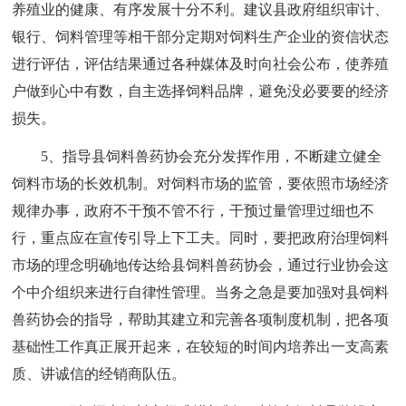
养殖业的健康、有序发展十分不利。建议县政府组织审计、
银行、饲料管理等相干部分定期对饲料生产企业的资信状态
进行评估，评估结果通过各种媒体及时向社会公布，使养殖
户做到心中有数，自主选择饲料品牌，避免没必要要的经济
损失。
5、指导县饲料兽药协会充分发挥作用，不断建立健全
饲料市场的长效机制。对饲料市场的监管，要依照市场经济
规律办事，政府不干预不管不行，干预过量管理过细也不
行，重点应在宣传引导上下工夫。同时，要把政府治理饲料
市场的理念明确地传达给县饲料兽药协会，通过行业协会这
个中介组织来进行自律性管理。当务之急是要加强对县饲料
兽药协会的指导，帮助其建立和完善各项制度机制，把各项
基础性工作真正展开起来，在较短的时间内培养出一支高素
质、讲诚信的经销商队伍。