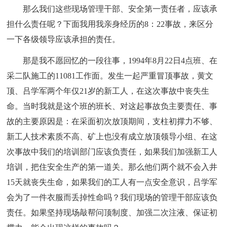
那么我们这些现场管理干部、安全第一责任者，应该承
担什么责任呢？下面我用我亲身经历的8：22事故，来区分
一下各级领导应该承担的责任。
那是我不愿回忆的一段往事，1994年8月22日4点班、在
采二队施工的11081工作面。发生一起严重冒顶事故，黄文
顶、吕学军两个年仅21岁的新工人，在这次事故中丧失生
命。当时我就是这个班的班长、对这起事故负主要责任、事
故的主要原因是：在采面初次放顶期间，支柱初撑力不够、
新工人技术素质不高、矿上也没有成立放顶领导小组、在这
次事故中我们的培训部门应该负责任，如果我们加强新工人
培训，把住安全生产的第一道关。那么他们两个就不会入井
15天就丧失生命，如果我们的工人有一点安全意识，吕学军
会为了一件衣服而丢掉性命吗？我们现场的管理干部应该负
责任。如果坚持现场敲帮问顶制度、加强二次注液、保证初