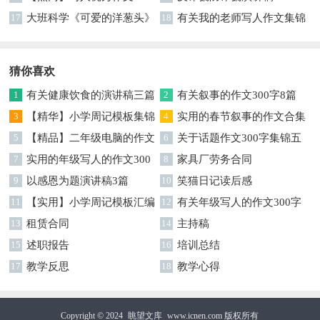
字汇总八篇
17
大班科学《可爱的洋葱头》
18
有关我的老师写人作文集锦
教案
9篇
猜你喜欢
1
有关健康饮食的演讲稿三篇
2
有关叙事的作文300字8篇
3
【精华】小学周记模板集锦
4
实用的春节叙事的作文合集
六篇
5
【精品】二年级电脑的作文
4篇
6
关于话题作文300字集锦五
3篇
7
实用的年级写人的作文300
篇
8
家具厂劳务合同
字集锦6篇
9
以感恩为题演讲稿3篇
10
笑猫日记读后感
11
【实用】小学周记模板汇编
12
有关年级写人的作文300字
10篇
13
租赁合同
集合10篇
14
主持稿
15
述职报告
16
培训总结
17
教学反思
18
教学心得
Copyright © 2024
眺望文库
www.icnen.com 版权所有