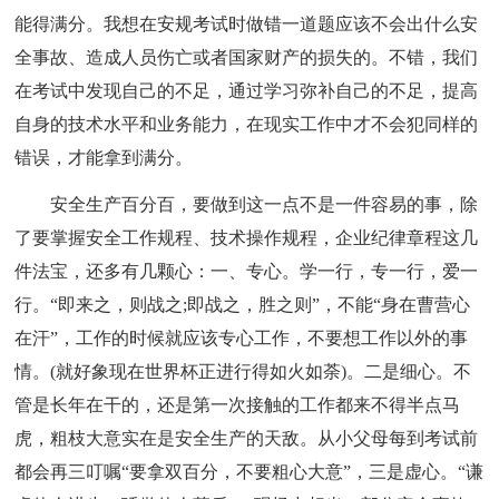
能得满分。我想在安规考试时做错一道题应该不会出什么安
全事故、造成人员伤亡或者国家财产的损失的。不错，我们
在考试中发现自己的不足，通过学习弥补自己的不足，提高
自身的技术水平和业务能力，在现实工作中才不会犯同样的
错误，才能拿到满分。
安全生产百分百，要做到这一点不是一件容易的事，除
了要掌握安全工作规程、技术操作规程，企业纪律章程这几
件法宝，还多有几颗心：一、专心。学一行，专一行，爱一
行。“即来之，则战之;即战之，胜之则”，不能“身在曹营心
在汗”，工作的时候就应该专心工作，不要想工作以外的事
情。(就好象现在世界杯正进行得如火如荼)。二是细心。不
管是长年在干的，还是第一次接触的工作都来不得半点马
虎，粗枝大意实在是安全生产的天敌。从小父母每到考试前
都会再三叮嘱“要拿双百分，不要粗心大意”，三是虚心。“谦