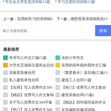
学生会主席竞选演讲稿15篇
学习态度的演讲稿15篇
实用的学习的演讲稿6
感恩母亲演讲稿精选15
上一篇：
下一篇：
篇
篇
最新推荐
1
爷爷写人作文汇编15篇
2
冰的小学作文
3
大学生艾滋病主题班会总结
4
实用的四年级的我作文汇编
（精选17篇）
5
实验室装修合同
五篇
6
《繁星春水》读后感(汇编15
7
私人建筑承包合同
篇)
8
建筑工人合同15篇
9
【实用】写人优秀作文300
10
【热门】优秀写人作文集合
字集合5篇
11
【精品】优秀写人作文集锦
6篇
12
建筑采购合同(15篇)
八篇
13
关于写人优秀作文300字集
14
【精品】四年级同桌的作文
合10篇
15
【热门】写人优秀作文300
10篇
16
反诈骗防诈骗演讲稿