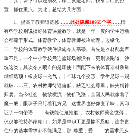
实，课下可以是朋友，课上就是老师。找准自己的位
置，抓住重点。为此，总结为几方面：
1、提高了教师道德修
……此处隐藏18955个字……
情，
有些学校别说搞好体育课堂教学，就是一年一度的学生运动
会都流于形式。体育教学，体育教师被冷处理，边缘化；
二、学校的体育教学硬件设施令人寒碜。首先是器材配套严
重不足，一个中小学校竟连篮球场都没有，更别谈跑道、沙
坑这类，其次令人喷血的是即使上面配下来的体育器材质量
糟糕透顶！橡皮球一充气，十个球九个变形，学生足球一踢
就破……三、农村教师待遇偏低，缺乏社会尊重，缺失精神
归属。当今社会，物欲横流，物价飞涨，全国人民就像着了
魔一般，眼珠子只盯着孔方兄，这世界也好像变了味，真印
证了一句俗语——“有钱能使鬼推磨”。农村教师薪金微薄，
仅仅够维持养家糊口，如果是单职工更是惨不忍睹，连衣食
住行的基本需求都不能满足，那“尊重，爱……”的需求无从