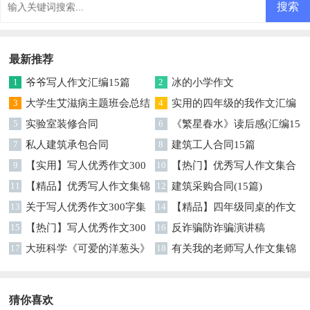
最新推荐
1
爷爷写人作文汇编15篇
2
冰的小学作文
3
大学生艾滋病主题班会总结
4
实用的四年级的我作文汇编
（精选17篇）
5
实验室装修合同
五篇
6
《繁星春水》读后感(汇编15
7
私人建筑承包合同
篇)
8
建筑工人合同15篇
9
【实用】写人优秀作文300
10
【热门】优秀写人作文集合
字集合5篇
11
【精品】优秀写人作文集锦
6篇
12
建筑采购合同(15篇)
八篇
13
关于写人优秀作文300字集
14
【精品】四年级同桌的作文
合10篇
15
【热门】写人优秀作文300
10篇
16
反诈骗防诈骗演讲稿
字汇总八篇
17
大班科学《可爱的洋葱头》
18
有关我的老师写人作文集锦
教案
9篇
猜你喜欢